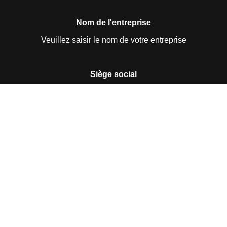
Nom de l'entreprise
Veuillez saisir le nom de votre entreprise
Siège social
Veuillez saisir votre siège social
Coordonnées
Veuillez saisir vos coordonnées
Numéro d'identification de l'entreprise
Veuillez saisir le numéro d'identification de votre
entreprise